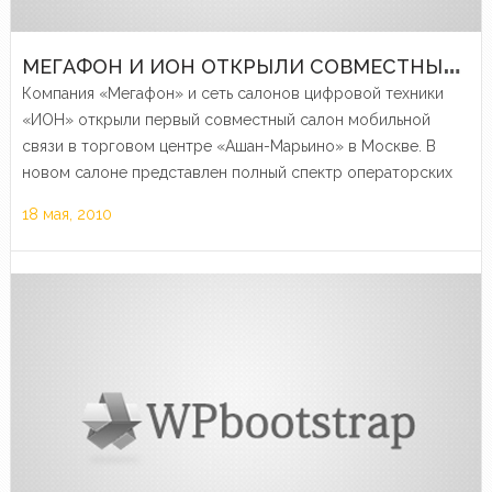
М
ЕГАФОН И ИОН ОТКРЫЛИ СОВМЕСТНЫЙ САЛОН
Компания «Мегафон» и сеть салонов цифровой техники
«ИОН» открыли первый совместный салон мобильной
связи в торговом центре «Ашан-Марьино» в Москве. В
новом салоне представлен полный спектр операторских
услуг и широкий ассортимент разнообразной цифровой
18 мая, 2010
техники.