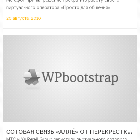
Мегафон принял решение прекратить работу своего
виртуального оператора «Просто для общения».
20 августа, 2010
С
ОТОВАЯ СВЯЗЬ «АЛЛЁ» ОТ ПЕРЕКРЕСТКА И МТС
МТС и X5 Retail Group запустили виртуального сотового