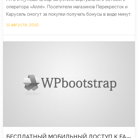
оператора «Аллё». Посетители магазинов Перекресток и
Карусель смогут за покупки получать бонусы в виде минут.
11 августа, 2010
Б
ЕСПЛАТНЫЙ МОБИЛЬНЫЙ ДОСТУП К FACEBOOK И ЯНДЕКС.КАРТЫ