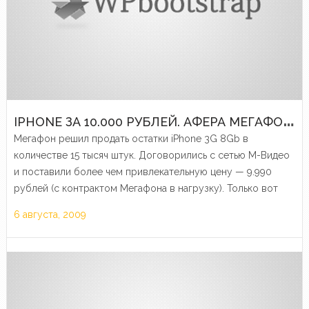
I
PHONE ЗА 10.000 РУБЛЕЙ. АФЕРА МЕГАФОНА И М-ВИДЕО
Мегафон решил продать остатки iPhone 3G 8Gb в
количестве 15 тысяч штук. Договорились с сетью М-Видео
и поставили более чем привлекательную цену — 9.990
рублей (с контрактом Мегафона в нагрузку). Только вот
телефоны закончились очень быстро.
6 августа, 2009