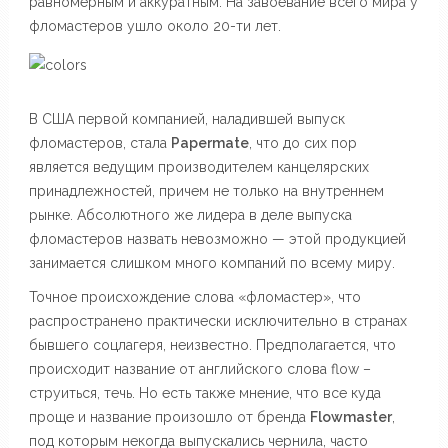
равномерным и аккуратным. На завоевание всего мира у
фломастеров ушло около 20-ти лет.
В США первой компанией, наладившей выпуск
фломастеров, стала
Papermate
, что до сих пор
является ведущим производителем канцелярских
принадлежностей, причем не только на внутреннем
рынке. Абсолютного же лидера в деле выпуска
фломастеров назвать невозможно — этой продукцией
занимается слишком много компаний по всему миру.
Точное происхождение слова «фломастер», что
распространено практически исключительно в странах
бывшего соцлагеря, неизвестно. Предполагается, что
происходит название от английского слова flow –
струиться, течь. Но есть также мнение, что все куда
проще и название произошло от бренда
Flowmaster
,
под которым некогда выпускались чернила, часто