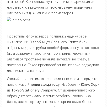
нам вещей. Как появися чупа-чупс и кто нарисовал их
логотип, кто придумал суперклей, зачем придумали
одеколон и т.д. А начнем с фломастеров.
Прототипы фломастеров появились еще на заре
Цивилизации. В гробницах Древнего Египта были
найдены медные трубки особой формы, внутрь которых
была вставлена тростинка, пропитанная чернилами.
Благодаря тростинке чернила вытекали не сразу, а
постепенно. Такое приспособление неплохо подходило
для письма на папирусе.
Схожий принцип имеют современные фломастеры, что
появились в
Японии в 1942 году
. Изобрел их
Юкио Хори
из Tokyo Stationery Company
. От древнеегипетского
образца их отличало наличие особого наконечника,
благодаря которому вытекание чернил стало более