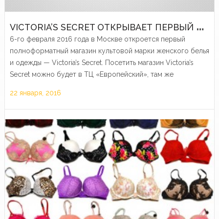
V
ICTORIA’S SECRET ОТКРЫВАЕТ ПЕРВЫЙ ПОЛНОФОРМАТНЫЙ МАГАЗИН В РОССИИ
6-го февраля 2016 года в Москве откроется первый
полноформатный магазин культовой марки женского белья
и одежды — Victoria’s Secret. Посетить магазин Victoria’s
Secret можно будет в ТЦ «Европейский», там же
откроется и магазин Victoria’s Secret Pink, молодёжной
22 января, 2016
линии марки.