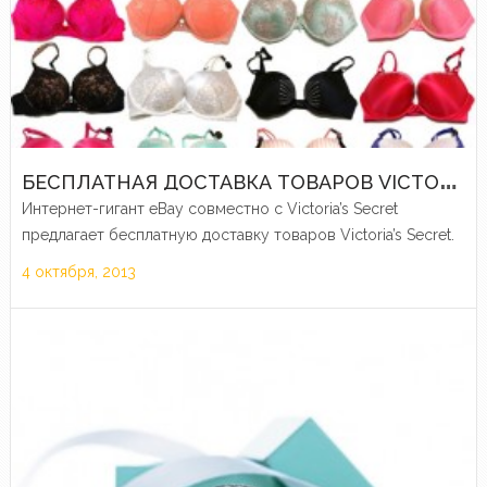
Б
ЕСПЛАТНАЯ ДОСТАВКА ТОВАРОВ VICTORIA’S SECRET НА EBAY
Интернет-гигант eBay совместно с Victoria’s Secret
предлагает бесплатную доставку товаров Victoria’s Secret.
4 октября, 2013