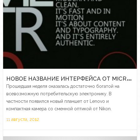
Н
ОВОЕ НАЗВАНИЕ ИНТЕРФЕЙСА ОТ MICROSOFT, ПЛАНШЕТ LENOVO И ДРУГИЕ ЭЛЕКТРОННЫЕ НОВОСТИ
Прошедшая неделя оказалась достаточно богатой на
всевозможную потребительскую электронику. В
частности появился новый планшет от Lenovo и
компактная камера со сменной оптикой от Nikon.
11 августа, 2012