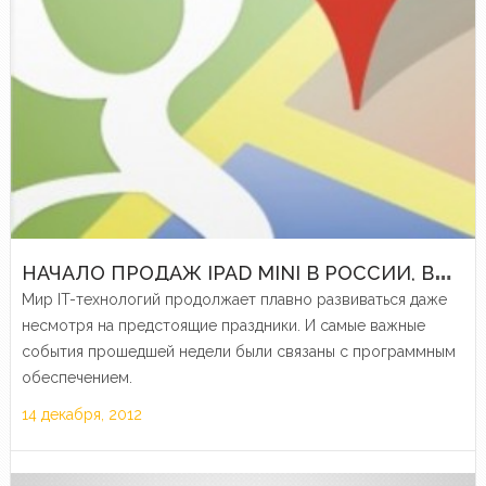
Н
АЧАЛО ПРОДАЖ IPAD MINI В РОССИИ, ВОЗВРАЩЕНИЕ КАРТ GOOGLE И ДРУГИЕ ЭЛЕКТРОННЫЕ НОВОСТИ ПРОШЕДШЕЙ НЕДЕЛИ
Мир IT-технологий продолжает плавно развиваться даже
несмотря на предстоящие праздники. И самые важные
события прошедшей недели были связаны с программным
обеспечением.
14 декабря, 2012