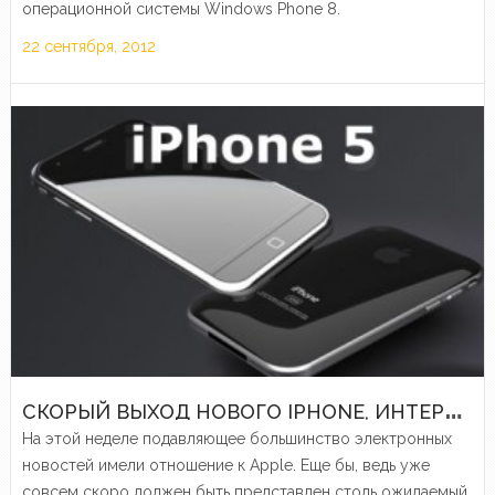
операционной системы Windows Phone 8.
22 сентября, 2012
С
КОРЫЙ ВЫХОД НОВОГО IPHONE, ИНТЕРЕСНОСТИ ПРО IPAD И ДРУГИЕ НОВОСТИ ПРОШЕДШЕЙ НЕДЕЛИ
На этой неделе подавляющее большинство электронных
новостей имели отношение к Apple. Еще бы, ведь уже
совсем скоро должен быть представлен столь ожидаемый