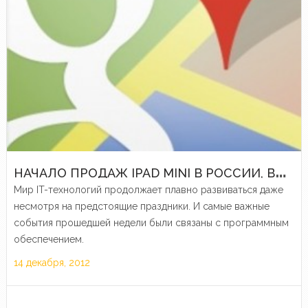
Н
АЧАЛО ПРОДАЖ IPAD MINI В РОССИИ, ВОЗВРАЩЕНИЕ КАРТ GOOGLE И ДРУГИЕ ЭЛЕКТРОННЫЕ НОВОСТИ ПРОШЕДШЕЙ НЕДЕЛИ
Мир IT-технологий продолжает плавно развиваться даже
несмотря на предстоящие праздники. И самые важные
события прошедшей недели были связаны с программным
обеспечением.
14 декабря, 2012