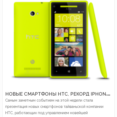
Н
ОВЫЕ СМАРТФОНЫ HTC, РЕКОРД IPHONE 5 И ДРУГИЕ ЭЛЕКТРОННЫЕ НОВОСТИ ПРОШЕДШЕЙ НЕДЕЛИ
Самым заметным событием на этой недели стала
презентация новых смартфонов тайваньской компании
HTC, работающих под управлением новейшей