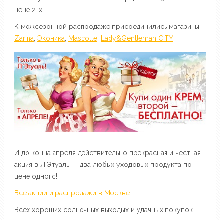
цене 2-х.
К межсезонной распродаже присоединились магазины
Zarina
,
Эконика
,
Mascotte
,
Lady&Gentleman CITY
И до конца апреля действительно прекрасная и честная
акция в Л’Этуаль — два любых уходовых продукта по
цене одного!
Все акции и распродажи в Москве
.
Всех хороших солнечных выходых и удачных покупок!