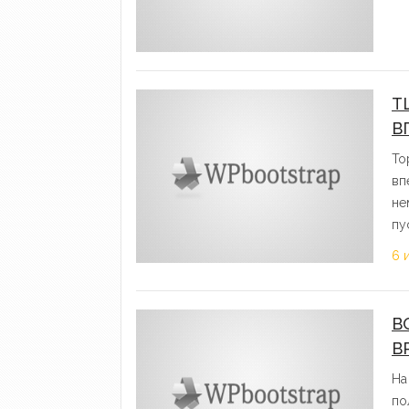
Т
В
То
вп
не
пу
6 
В
B
На
по