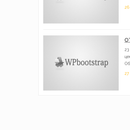
26
О
23
це
Об
27