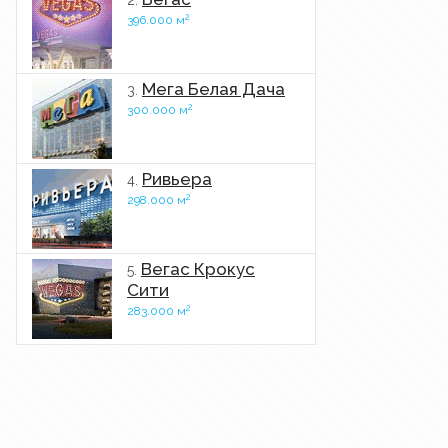
2.
2
396.000 м
Мега Белая Дача
3.
2
300.000 м
Ривьера
4.
2
298.000 м
Вегас Крокус
5.
Сити
2
283.000 м