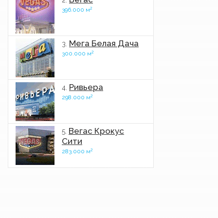
2.
2
396.000 м
Мега Белая Дача
3.
2
300.000 м
Ривьера
4.
2
298.000 м
Вегас Крокус
5.
Сити
2
283.000 м