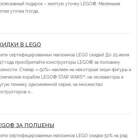
склюзивный подарок – желтую уточку LEGO®. Маленькая
лтая уточка (тогда…
КИДКИ В LEGO
сети сертифицированных магазинов LEGO скидки! До 25 июня
17 года приобретайте конструкторы LEGO® за половину
оимости. Стикер «-50%» наклеен на некоторые экшн-фигуры и
смические корабли LEGO® STAR WARS™, на экскаваторы и
угую технику одноименной серии, на множество
нструкторов о…
EGO® ЗА ПОЛЦЕНЫ
сети сертифицированных магазинов LEGO скидки 50% на ряд