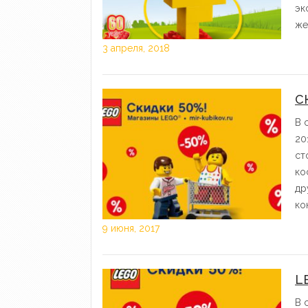
эк
же
3 апреля, 2018
С
В 
20
ст
ко
др
ко
9 июня, 2017
L
В 