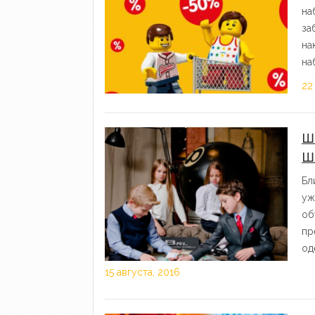
на
за
на
на
22
Ш
Ш
Бл
уж
об
пр
од
15 августа, 2016