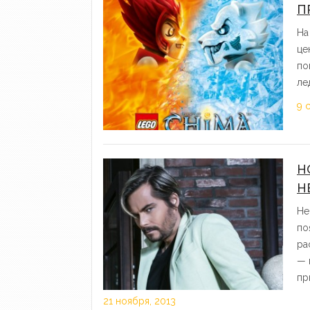
П
На
це
по
ле
9 
Н
Н
Не
по
ра
— 
пр
21 ноября, 2013