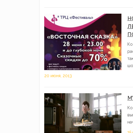
Н
Л
П
Ко
ра
та
шо
20 июня, 2013
М
Ко
вы
на
15