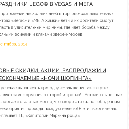
РАЗДНИКИ LEGO® В VEGAS И МЕГА
 протяжении нескольких дней в торгово-развлекательных
нтрах «Вегас» и «МЕГА Химки» дети и их родители смогут
пасть в удивительный мир Чимы, где идет борьба между
дяными воинами и кланами зверей-героев.
сентября, 2014
ОВЫЕ СКИДКИ, АКЦИИ, РАСПРОДАЖИ И
ЕСКОНЧАЕМЫЕ «НОЧИ ШОПИНГА»
 успеваешь написать про одну «Ночь шопинга» как уже
является информация о второй и третьей… Устраивать ночные
спродажи стало так модно, что скоро это станет обыденным
мероприятия проходят каждую неделю! В эти выходные нас
иглашает ТЦ «Капитолий Марьина роща«.