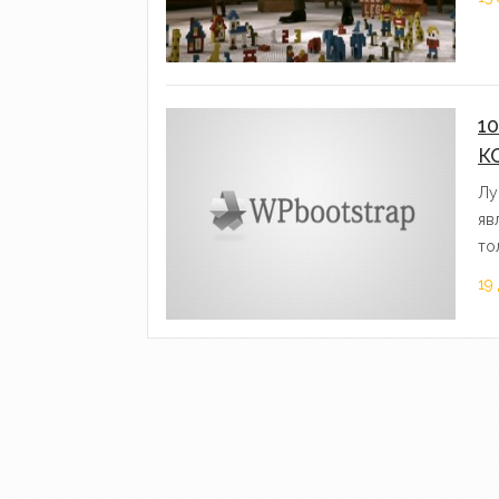
1
К
Лу
яв
то
19