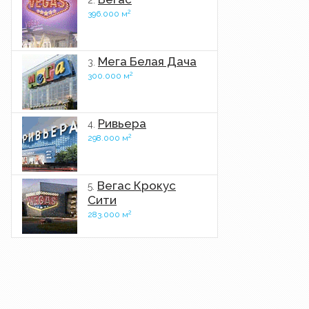
2.
2
396.000 м
Мега Белая Дача
3.
2
300.000 м
Ривьера
4.
2
298.000 м
Вегас Крокус
5.
Сити
2
283.000 м