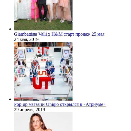
Giambattista Valli x H&M старт продаж 25 мая
24 мая, 2019
Pop-up магазин Uniqlo открылся в «Атриуме»
29 апреля, 2019