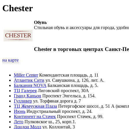
Chester
Обувь
Стильная обувь и аксессуары для города, удоб
Chester в торговых центрах Санкт-Пе
на карте
Miller Center
Комендантская площадь, д. 11
Атлантик Сити
ул. Савушкина, д. 126, лит. А.
Балкания NOVA
Балканская площадь, д. 5.
ТЦ Галерея
Лиговский проспект, 30А
Гранд Каньон
Проспект Энгельса, д. 154.
Гулливер
ул. Торфяная дорога д. 7
ТЦ Жемчужная Плаза
Петергофское шоссе, д. 51 А (комп
Июнь
Индустриальный проспект, д. 24.
Континент на Стачек
Проспект Стачек, д. 99.
Лето
Пулковское ш., 25, корп.1.
Лондон Молл
ул. Коллонтай, 3