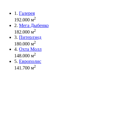
1.
Галерея
2
192.000 м
2.
Мега Дыбенко
2
182.000 м
3.
Питерлэнд
2
180.000 м
4.
Охта Молл
2
148.000 м
5.
Европолис
2
141.700 м