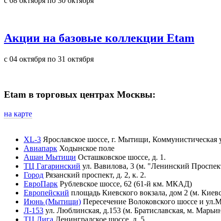
с 08 октября по 30 октября
Акции на базовые коллекции Etam
с 04 октября по 31 октября
Etam в торговых центрах Москвы:
на карте
XL-3
Ярославское шоссе, г. Мытищи, Коммунистическая ул
Авиапарк
Ходынское поле
Ашан Мытищи
Осташковское шоссе, д. 1.
ТЦ Гагаринский
ул. Вавилова, 3 (м. "Ленинский Проспек
Город
Рязанский проспект, д. 2, к. 2.
ЕвроПарк
Рублевское шоссе, 62 (61-й км. МКАД)
Европейский
площадь Киевского вокзала, дом 2 (м. Киев
Июнь (Мытищи)
Пересечение Волоковского шоссе и ул.
Л-153
ул. Люблинская, д.153 (м. Братиславская, м. Марьи
ТЦ Лига
Ленинградское шоссе, д. 5.