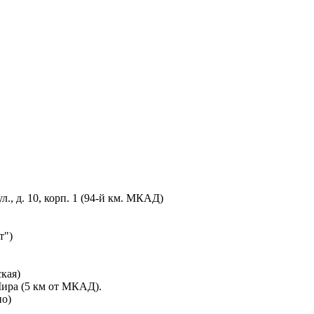
., д. 10, корп. 1 (94-й км. МКАД)
т")
ская)
Мира (5 км от МКАД).
но)