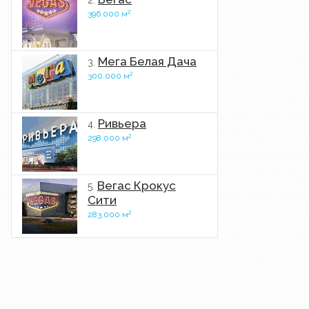
2.
2
396.000 м
Мега Белая Дача
3.
2
300.000 м
Ривьера
4.
2
298.000 м
Вегас Крокус
5.
Сити
2
283.000 м