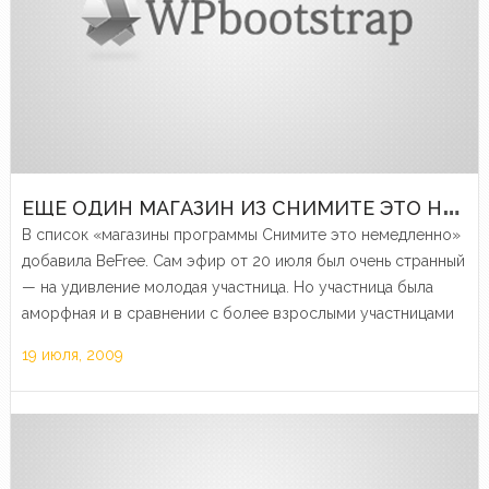
Е
ЩЕ ОДИН МАГАЗИН ИЗ СНИМИТЕ ЭТО НЕМЕДЛЕННО
В список «магазины программы Снимите это немедленно»
добавила BeFree. Сам эфир от 20 июля был очень странный
— на удивление молодая участница. Но участница была
аморфная и в сравнении с более взрослыми участницами
ей очень недоставала опыта и желания что-либо…
19 июля, 2009