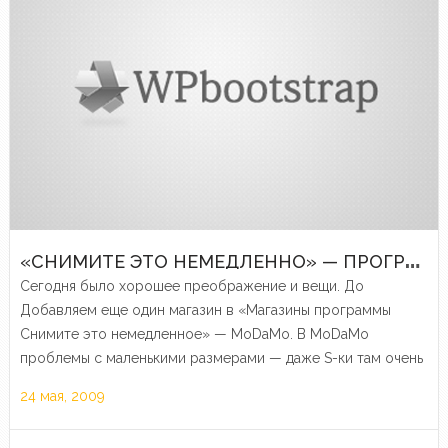
«
СНИМИТЕ ЭТО НЕМЕДЛЕННО» — ПРОГРАММА ОТ 24 МАЯ
Сегодня было хорошее преображение и вещи. До
Добавляем еще один магазин в «Магазины программы
Снимите это немедленное» — MoDaMo. В MoDaMo
проблемы с маленькими размерами — даже S-ки там очень
большие. И большая часть вещей расчитана на взрослых
24 мая, 2009
женщин.