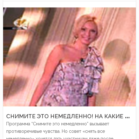
С
НИМИТЕ ЭТО НЕМЕДЛЕННО! НА КАКИЕ ВЕЩИ ТРАТЯТ ДЕНЬГИ В ПРОГРАММЕ
Программа “Снимите это немедленно” вызывает
противоречивые чувства. Но совет «снять все
немедленно» хочется дать участницам даже после