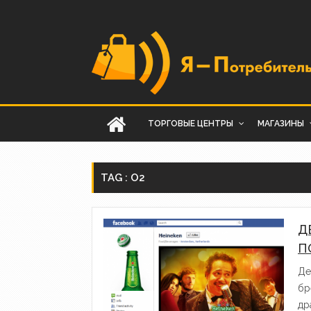
ТОРГОВЫЕ ЦЕНТРЫ
МАГАЗИНЫ
TAG : O2
Д
П
Де
бр
др