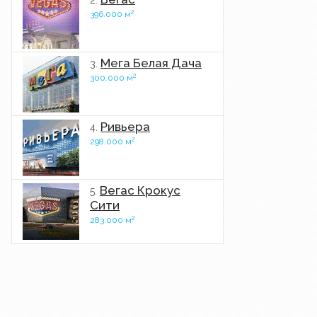
2.
2
396.000 м
Мега Белая Дача
3.
2
300.000 м
Ривьера
4.
2
298.000 м
Вегас Крокус
5.
Сити
2
283.000 м