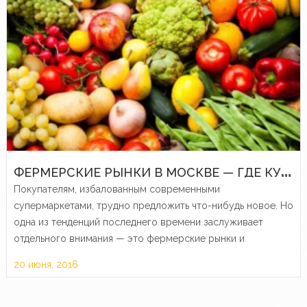
Ф
ЕРМЕРСКИЕ РЫНКИ В МОСКВЕ — ГДЕ КУПИТЬ НАСТОЯЩИЕ ЯБЛОКИ
Покупателям, избалованным современными
супермаркетами, трудно предложить что-нибудь новое. Но
одна из тенденций последнего времени заслуживает
отдельного внимания — это фермерские рынки и
небольшие магазинчики с фермерскими продуктами.
20 июня, 2016