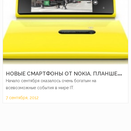
Н
ОВЫЕ СМАРТФОНЫ ОТ NOKIA, ПЛАНШЕТЫ ОТ AMAZON И ДРУГИЕ ЭЛЕКТРОННЫЕ НОВОСТИ ПРОШЕДШЕЙ НЕДЕЛИ
Начало сентября оказалось очень богатым на
всевозможные события в мире IT.
7 сентября, 2012