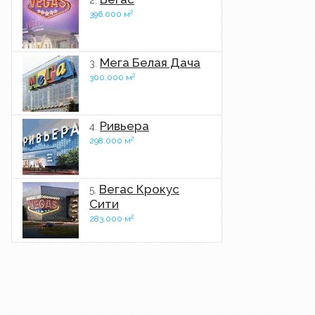
2.
2
396.000 м
Мега Белая Дача
3.
2
300.000 м
Ривьера
4.
2
298.000 м
Вегас Крокус
5.
Сити
2
283.000 м