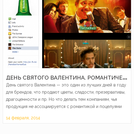
Д
ЕНЬ СВЯТОГО ВАЛЕНТИНА. РОМАНТИЧЕСКИЕ ПОДАРКИ ОТ НЕРОМАНТИЧЕСКИХ БРЕНДОВ
День святого Валентина — это один из лучших дней в году
для брендов, что продают цветы, сладости, презервативы,
драгоценности и пр. Но что делать тем компаниям, чья
продукция не ассоциируется с романтикой и поцелуями
под луной? Им приходится призывать на…
14 февраля, 2014