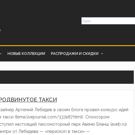
НОВЫЕ КОЛЛЕКЦИИ
РАСПРОДАЖИ И СКИДКИ
РОДВИНУТОЕ ТАКСИ
зайнер Артемий Лебедев в своем блоге провел конкурс идей
я такси (tema.livejournal.com/337487.html). Спонсором
ступил настоящий таксомоторный парк Авеню Бланш (aveb.ru).
анпри от Лебедева — «перископ в такси» —