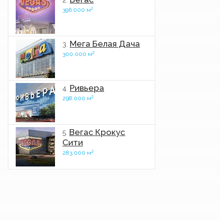
2.
2
396.000 м
Мега Белая Дача
3.
2
300.000 м
Ривьера
4.
2
298.000 м
Вегас Крокус
5.
Сити
2
283.000 м