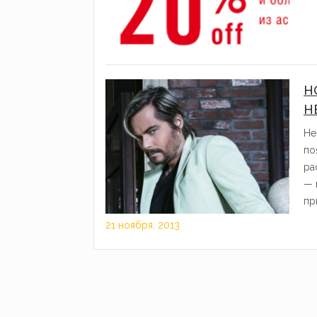
Н
Н
Не
по
ра
— 
пр
21 ноября, 2013