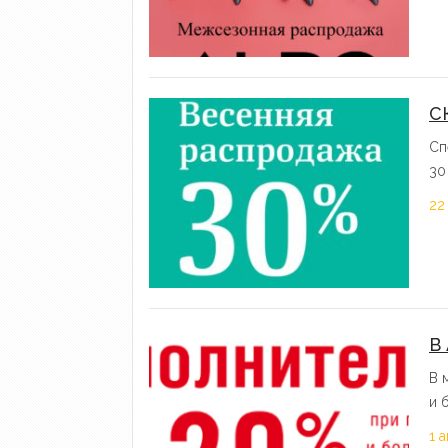
С
Сп
30
22
В
В 
и 
1 