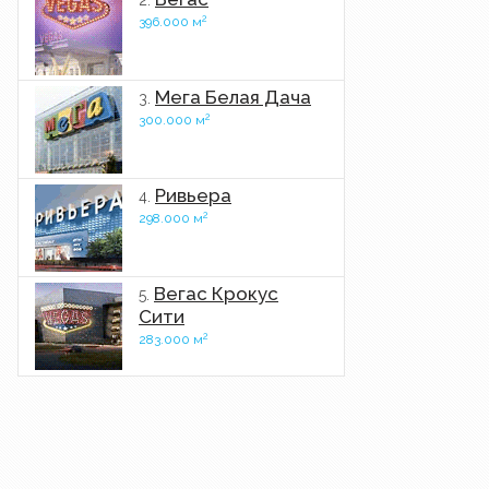
2.
2
396.000 м
Мега Белая Дача
3.
2
300.000 м
Ривьера
4.
2
298.000 м
Вегас Крокус
5.
Сити
2
283.000 м