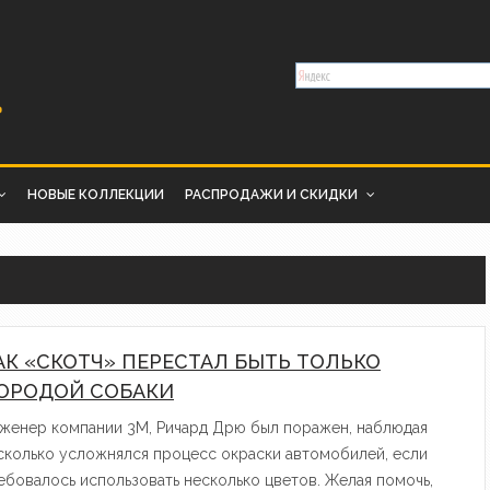
НОВЫЕ КОЛЛЕКЦИИ
РАСПРОДАЖИ И СКИДКИ
АК «СКОТЧ» ПЕРЕСТАЛ БЫТЬ ТОЛЬКО
ОРОДОЙ СОБАКИ
женер компании 3М, Ричард Дрю был поражен, наблюдая
сколько усложнялся процесс окраски автомобилей, если
ебовалось использовать несколько цветов. Желая помочь,