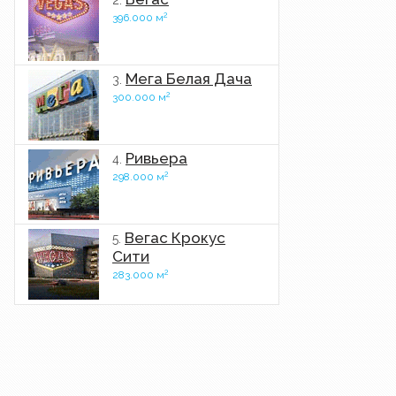
2.
2
396.000 м
Мега Белая Дача
3.
2
300.000 м
Ривьера
4.
2
298.000 м
Вегас Крокус
5.
Сити
2
283.000 м