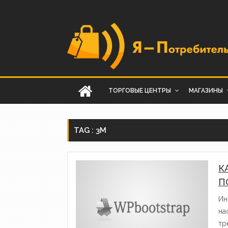
ТОРГОВЫЕ ЦЕНТРЫ
МАГАЗИНЫ
TAG : 3M
К
П
Ин
на
тр