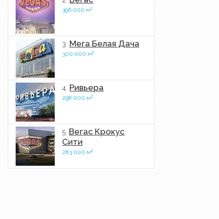
2.
2
396.000 м
Мега Белая Дача
3.
2
300.000 м
Ривьера
4.
2
298.000 м
Вегас Крокус
5.
Сити
2
283.000 м