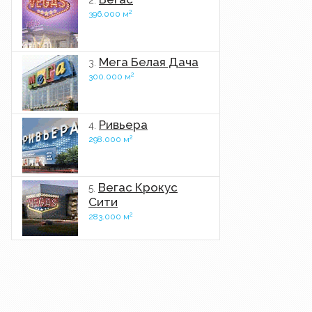
2.
2
396.000 м
Мега Белая Дача
3.
2
300.000 м
Ривьера
4.
2
298.000 м
Вегас Крокус
5.
Сити
2
283.000 м