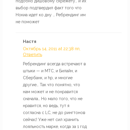
подобно дишовому скрежету… и их
выбор подтвердил факт того что
Нокиа идет ко дну … Ребрендинг им
не поможет
Настя
Октябрь 14, 2011 at 22:38 пп,
Ответить
Ребрендинг всегда встречают в
штыки — и МТС, и Билайн, и
Сбербанк, и hp, и многие
другие… Так что понятно, что
нам может и не понравится
сначала… Но мало того, что не
нравится, но ведь, тут я
согласна с LC, не до рингтонов
сейчас! Уже нет сил хранить
лояльность марке, когда за 1 год