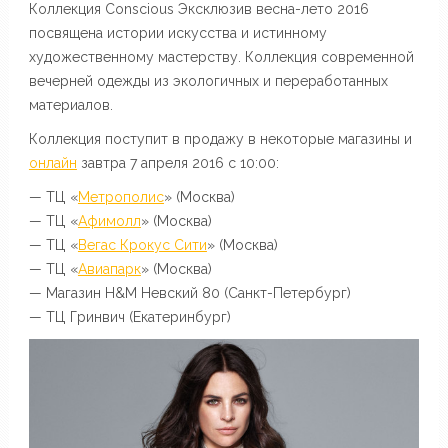
Коллекция Conscious Эксклюзив весна-лето 2016
поcвящена истории искусства и истинному
художественному мастерству. Коллекция современной
вечерней одежды из экологичных и переработанных
материалов.
Коллекция поступит в продажу в некоторые магазины и
онлайн
завтра 7 апреля 2016 с 10:00:
— ТЦ «
Метрополис
» (Москва)
— ТЦ «
Афимолл
» (Москва)
— ТЦ «
Вегас Крокус Сити
» (Москва)
— ТЦ «
Авиапарк
» (Москва)
— Магазин H&M Невский 80 (Санкт-Петербург)
— ТЦ Гринвич (Екатеринбург)