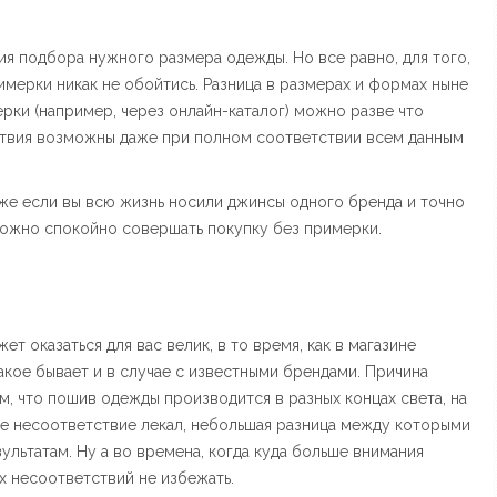
ия подбора нужного размера одежды. Но все равно, для того,
имерки никак не обойтись. Разница в размерах и формах ныне
ерки (например, через онлайн-каталог) можно разве что
тствия возможны даже при полном соответствии всем данным
аже если вы всю жизнь носили джинсы одного бренда и точно
 можно спокойно совершать покупку без примерки.
т оказаться для вас велик, в то время, как в магазине
акое бывает и в случае с известными брендами. Причина
м, что пошив одежды производится в разных концах света, на
е несоответствие лекал, небольшая разница между которыми
льтатам. Ну а во времена, когда куда больше внимания
их несоответствий не избежать.