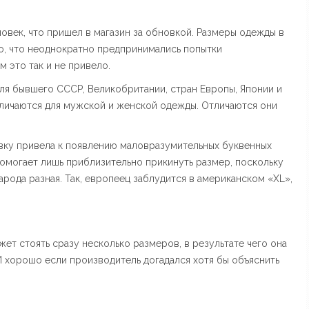
овек, что пришел в магазин за обновкой. Размеры одежды в
то, что неоднократно предпринимались попытки
м это так и не привело.
ля бывшего СССР, Великобритании, стран Европы, Японии и
личаются для мужской и женской одежды. Отличаются они
ку привела к появлению маловразумительных буквенных
помогает лишь приблизительно прикинуть размер, поскольку
арода разная. Так, европеец заблудится в американском «XL»,
жет стоять сразу несколько размеров, в результате чего она
И хорошо если производитель догадался хотя бы объяснить