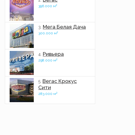
2.
2
396.000 м
Мега Белая Дача
3.
2
300.000 м
Ривьера
4.
2
298.000 м
Вегас Крокус
5.
Сити
2
283.000 м