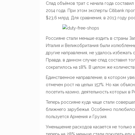
Спад объёмов трат с начала года состави
2014 года. При этом эксперты Citibank пр
$23,6 млрд. Для сравнения, в 2013 году р
Россияне стали меньше ездить в страны За
Италия и Великобритания были излюбленны
другие направления, не удалось избежать
Правда, в данном случае спад составил то
сократилось на 18%. В целом же количест
Единственное направление, в котором уве
отмечен рост на целых 157%. Но как объясн
посетить казино, деятельность которых в 
Теперь россияне куда чаще стали совершат
ближнего зарубежья. Особенно полюбился 
пользуется Армения и Грузия.
Уменьшение расходов касается не только к
теперь на 28% меньше стали покупать еду