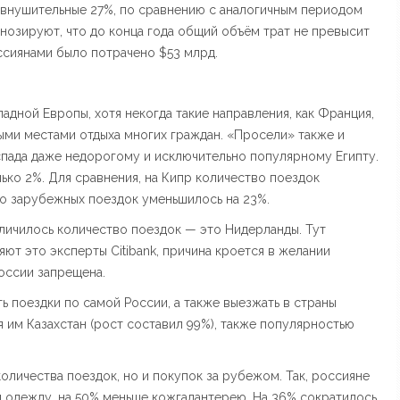
л внушительные 27%, по сравнению с аналогичным периодом
огнозируют, что до конца года общий объём трат не превысит
оссиянами было потрачено $53 млрд.
падной Европы, хотя некогда такие направления, как Франция,
ми местами отдыха многих граждан. «Просели» также и
 спада даже недорогому и исключительно популярному Египту.
лько 2%. Для сравнения, на Кипр количество поездок
во зарубежных поездок уменьшилось на 23%.
личилось количество поездок — это Нидерланды. Тут
яют это эксперты Citibank, причина кроется в желании
России запрещена.
ь поездки по самой России, а также выезжать в страны
им Казахстан (рост составил 99%), также популярностью
оличества поездок, но и покупок за рубежом. Так, россияне
 и одежду, на 50% меньше кожгалантерею. На 36% сократилось