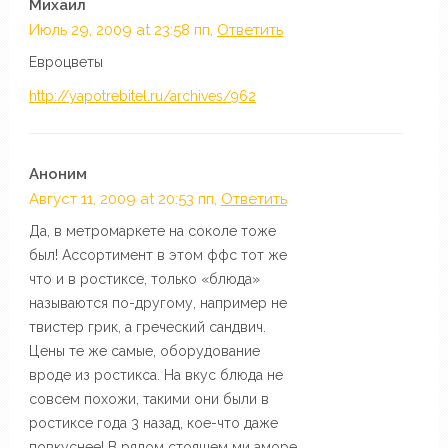
Михаил
Июль 29, 2009 at 23:58 пп,
Ответить
Евроцветы
http://yapotrebitel.ru/archives/962
Аноним
Август 11, 2009 at 20:53 пп,
Ответить
Да, в метромаркете на соколе тоже
был! Ассортимент в этом ффс тот же
что и в ростиксе, только «блюда»
называются по-другому, например не
твистер грик, а греческий сандвич.
Цены те же самые, оборудование
вроде из ростикса. На вкус блюда не
совсем похожи, такими они были в
ростиксе года 3 назад, кое-что даже
повкуснее! В рядом стоящем ми аморе