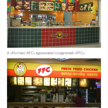
А «Ростикс-KFC» вдохновил создателей «FFC»