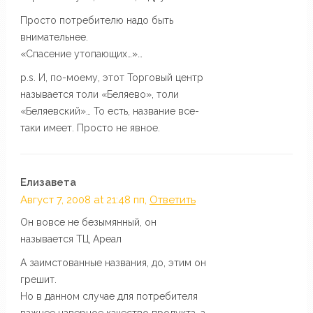
Просто потребителю надо быть
внимательнее.
«Спасение утопающих…»…
p.s. И, по-моему, этот Торговый центр
называется толи «Беляево», толи
«Беляевский»… То есть, название все-
таки имеет. Просто не явное.
Елизавета
Август 7, 2008 at 21:48 пп,
Ответить
Он вовсе не безымянный, он
называется ТЦ Ареал
А заимстованные названия, до, этим он
грешит.
Но в данном случае для потребителя
важнее наверное качество продукта, а