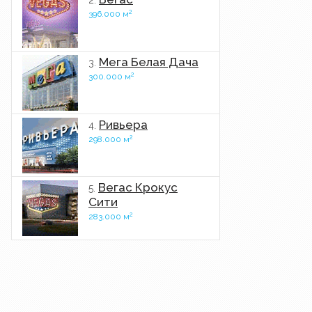
2.
2
396.000 м
Мега Белая Дача
3.
2
300.000 м
Ривьера
4.
2
298.000 м
Вегас Крокус
5.
Сити
2
283.000 м