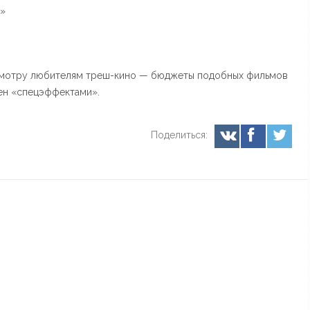
а»
мотру любителям треш-кино — бюджеты подобных фильмов
нен «спецэффектами».
Поделиться: