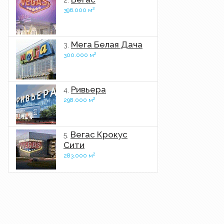
2.
2
396.000 м
Мега Белая Дача
3.
2
300.000 м
Ривьера
4.
2
298.000 м
Вегас Крокус
5.
Сити
2
283.000 м