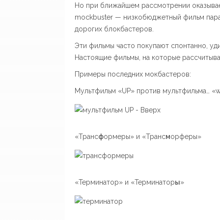
Но при ближайшем рассмотрении оказывае
mockbuster — низкобюджетный фильм пар
дорогих блокбастеров.
Эти фильмы часто покупают спонтанно, уди
Настоящие фильмы, на которые рассчитыва
Примеры последних мокбастеров:
Мультфильм «UP» против мультфильма… «wh
«Транс
ф
ормеры» и «Транс
м
орферы»
«Терминатор» и «Терминатор
ы
»