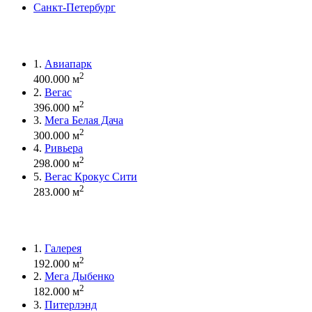
Санкт-Петербург
1.
Авиапарк
2
400.000 м
2.
Вегас
2
396.000 м
3.
Мега Белая Дача
2
300.000 м
4.
Ривьера
2
298.000 м
5.
Вегас Крокус Сити
2
283.000 м
1.
Галерея
2
192.000 м
2.
Мега Дыбенко
2
182.000 м
3.
Питерлэнд