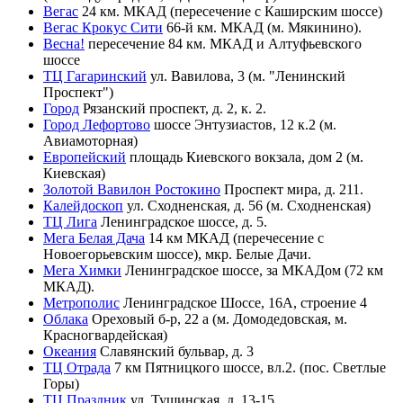
Вегас
24 км. МКАД (пересечение с Каширским шоссе)
Вегас Крокус Сити
66-й км. МКАД (м. Мякинино).
Весна!
пересечение 84 км. МКАД и Алтуфьевского
шоссе
ТЦ Гагаринский
ул. Вавилова, 3 (м. "Ленинский
Проспект")
Город
Рязанский проспект, д. 2, к. 2.
Город Лефортово
шоссе Энтузиастов, 12 к.2 (м.
Авиамоторная)
Европейский
площадь Киевского вокзала, дом 2 (м.
Киевская)
Золотой Вавилон Ростокино
Проспект мира, д. 211.
Калейдоскоп
ул. Сходненская, д. 56 (м. Сходненская)
ТЦ Лига
Ленинградское шоссе, д. 5.
Мега Белая Дача
14 км МКАД (перечесение с
Новоегорьевским шоссе), мкр. Белые Дачи.
Мега Химки
Ленинградское шоссе, за МКАДом (72 км
МКАД).
Метрополис
Ленинградское Шоссе, 16А, строение 4
Облака
Ореховый б-р, 22 а (м. Домодедовская, м.
Красногвардейская)
Океания
Славянский бульвар, д. 3
ТЦ Отрада
7 км Пятницкого шоссе, вл.2. (пос. Светлые
Горы)
ТЦ Праздник
ул. Тушинская, д. 13-15.