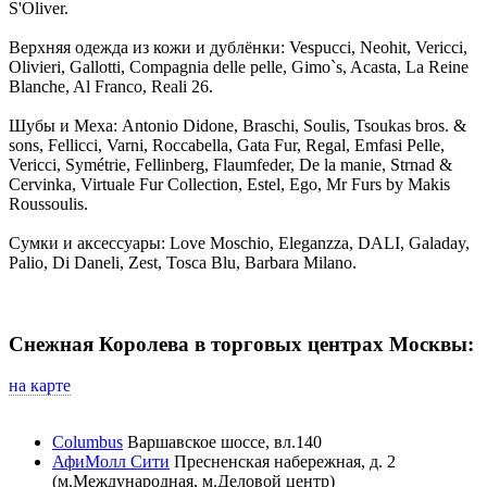
S'Oliver.
Верхняя одежда из кожи и дублёнки: Vespucci, Neohit, Vericci,
Olivieri, Gallotti, Compagnia delle pelle, Gimo`s, Acasta, La Reine
Blanche, Al Franco, Reali 26.
Шубы и Меха: Antonio Didone, Braschi, Soulis, Tsoukas bros. &
sons, Fellicci, Varni, Roccabella, Gata Fur, Regal, Emfasi Pelle,
Vericci, Symétrie, Fellinberg, Flaumfeder, De la manie, Strnad &
Cervinka, Virtuale Fur Collection, Estel, Ego, Mr Furs by Makis
Roussoulis.
Сумки и аксессуары: Love Moschio, Eleganzza, DALI, Galaday,
Palio, Di Daneli, Zest, Tosca Blu, Barbara Milano.
Снежная Королева в торговых центрах Москвы:
на карте
Columbus
Варшавское шоссе, вл.140
АфиМолл Сити
Пресненская набережная, д. 2
(м.Международная, м.Деловой центр)