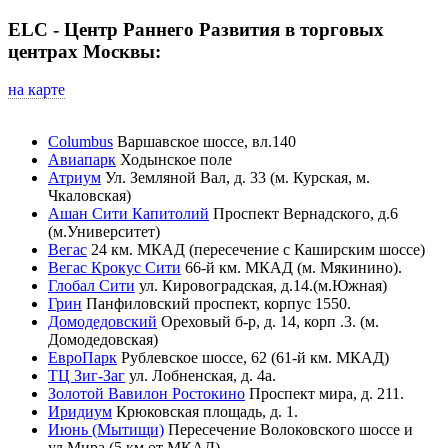
ELC - Центр Раннего Развития в торговых
центрах Москвы:
на карте
Columbus
Варшавское шоссе, вл.140
Авиапарк
Ходынское поле
Атриум
Ул. Земляной Вал, д. 33 (м. Курская, м.
Чкаловская)
Ашан Сити Капитолий
Проспект Вернадского, д.6
(м.Университет)
Вегас
24 км. МКАД (пересечение с Каширским шоссе)
Вегас Крокус Сити
66-й км. МКАД (м. Мякинино).
Глобал Сити
ул. Кировоградская, д.14.(м.Южная)
Грин
Панфиловский проспект, корпус 1550.
Домодедовский
Ореховый б-р, д. 14, корп .3. (м.
Домодедовская)
ЕвроПарк
Рублевское шоссе, 62 (61-й км. МКАД)
ТЦ Зиг-Заг
ул. Лобненская, д. 4а.
Золотой Вавилон Ростокино
Проспект мира, д. 211.
Иридиум
Крюковская площадь, д. 1.
Июнь (Мытищи)
Пересечение Волоковского шоссе и
ул.Мира (5 км от МКАД).