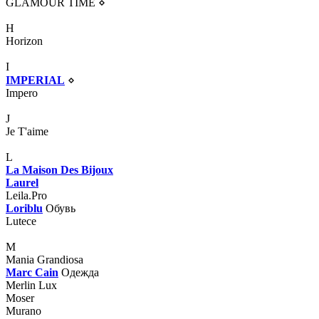
GLAMOUR TIME
⋄
H
Horizon
I
IMPERIAL
⋄
Impero
J
Je T'aime
L
La Maison Des Bijoux
Laurel
Leila.Pro
Loriblu
Обувь
Lutece
M
Mania Grandiosa
Marc Cain
Одежда
Merlin Lux
Moser
Murano