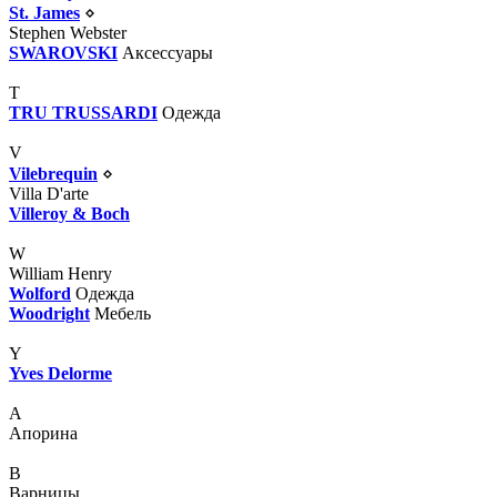
St. James
⋄
Stephen Webster
SWAROVSKI
Аксессуары
T
TRU TRUSSARDI
Одежда
V
Vilebrequin
⋄
Villa D'arte
Villeroy & Boch
W
William Henry
Wolford
Одежда
Woodright
Мебель
Y
Yves Delorme
А
Апорина
В
Варницы