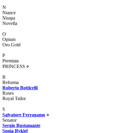
N
Niance
Nisspa
Novella
O
Opium
Oro Gold
P
Premiata
PRINCESS
⋄
R
Reforma
Roberto Botticelli
Roses
Royal Tailor
S
Salvatore Ferragamo
⋄
Senator
Sergio Bustamante
Sonia Rykiel