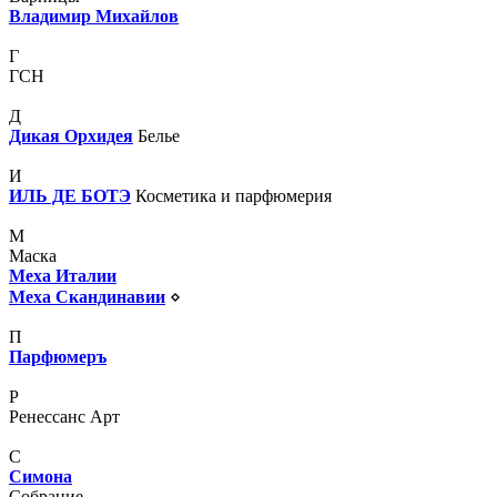
Владимир Михайлов
Г
ГСН
Д
Дикая Орхидея
Белье
И
ИЛЬ ДЕ БОТЭ
Косметика и парфюмерия
М
Маска
Меха Италии
Меха Скандинавии
⋄
П
Парфюмеръ
Р
Ренессанс Арт
С
Симона
Собрание