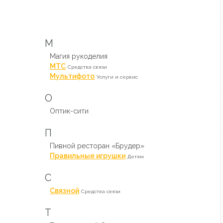
М
Магия рукоделия
МТС
Средства связи
Мультифото
Услуги и сервис
О
Оптик-сити
П
Пивной ресторан «Брудер»
Правильные игрушки
Детям
С
Связной
Средства связи
Т