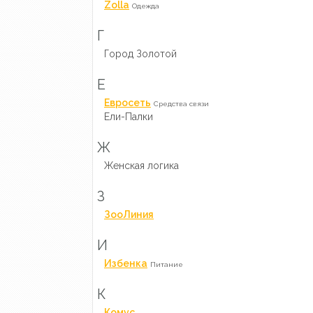
Zolla
Одежда
Г
Город Золотой
Е
Евросеть
Средства связи
Ели-Палки
Ж
Женская логика
З
ЗооЛиния
И
Избенка
Питание
К
Комус