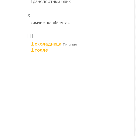
Транспортный банк
х
химчистка «Мечта»
Ш
Шоколадница
Питание
Штолле