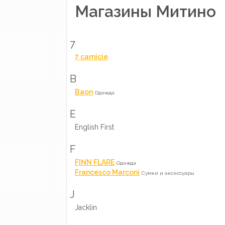
Магазины Митино
7
7 camicie
B
Baon
Одежда
E
English First
F
FINN FLARE
Одежда
Francesco Marconi
Сумки и аксессуары
J
Jacklin