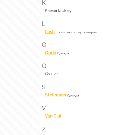
K
Kawaii factory
L
Lush
Косметика и парфюмерия
O
Oodji
Одежда
Q
Qwazzi
S
Steilmann
Одежда
V
Van Cliff
Z