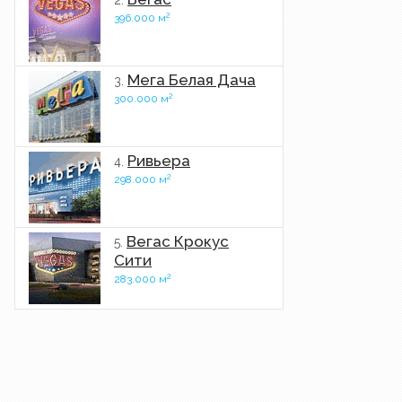
2.
2
396.000 м
Мега Белая Дача
3.
2
300.000 м
Ривьера
4.
2
298.000 м
Вегас Крокус
5.
Сити
2
283.000 м