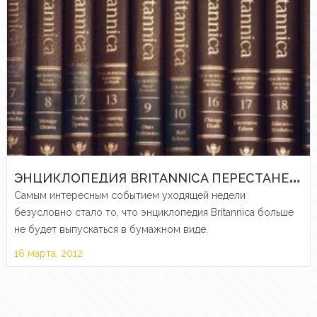
Э
НЦИКЛОПЕДИЯ BRITANNICA ПЕРЕСТАНЕТ ИЗДАВАТЬСЯ НА БУМАГЕ. ОБЗОР ЭЛЕКТРОННЫХ СОБЫТИЙ
Самым интересным событием уходящей недели
безусловно стало то, что энциклопедия Britannica больше
не будет выпускаться в бумажном виде.
16 марта, 2012