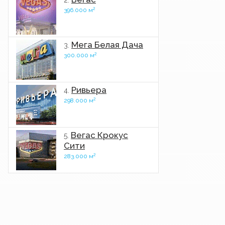
2.
2
396.000 м
Мега Белая Дача
3.
2
300.000 м
Ривьера
4.
2
298.000 м
Вегас Крокус
5.
Сити
2
283.000 м