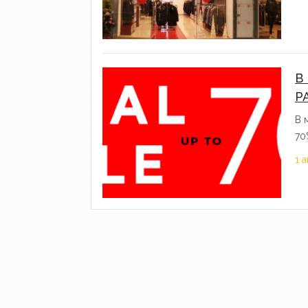
В
Р
В 
70
1 