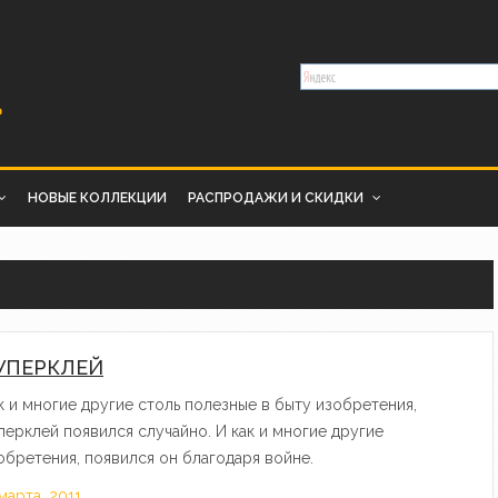
НОВЫЕ КОЛЛЕКЦИИ
РАСПРОДАЖИ И СКИДКИ
УПЕРКЛЕЙ
к и многие другие столь полезные в быту изобретения,
перклей появился случайно. И как и многие другие
обретения, появился он благодаря войне.
 марта, 2011