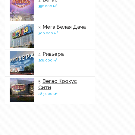
2.
2
396.000 м
Мега Белая Дача
3.
2
300.000 м
Ривьера
4.
2
298.000 м
Вегас Крокус
5.
Сити
2
283.000 м