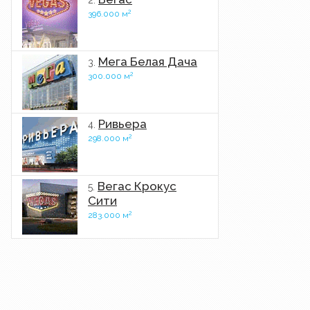
2.
2
396.000 м
Мега Белая Дача
3.
2
300.000 м
Ривьера
4.
2
298.000 м
Вегас Крокус
5.
Сити
2
283.000 м