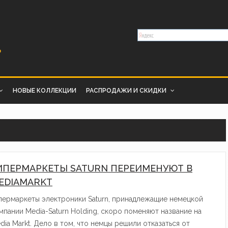
НОВЫЕ КОЛЛЕКЦИИ
РАСПРОДАЖИ И СКИДКИ
ИПЕРМАРКЕТЫ SATURN ПЕРЕИМЕНУЮТ В
EDIAMARKT
пермаркеты электроники Saturn, принадлежащие немецкой
мпании Media-Saturn Holding, скоро поменяют название на
dia Markt. Дело в том, что немцы решили отказаться от