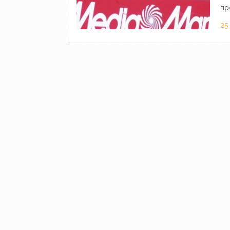
пр
25