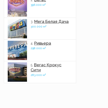
2.
2
396.000 м
Мега Белая Дача
3.
2
300.000 м
Ривьера
4.
2
298.000 м
Вегас Крокус
5.
Сити
2
283.000 м