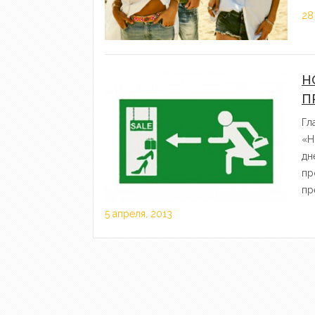
28
Н
П
Гл
«Н
дн
пр
пр
5 апреля, 2013