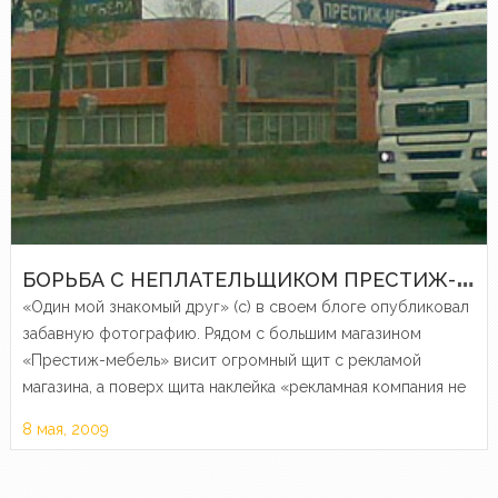
Б
ОРЬБА С НЕПЛАТЕЛЬЩИКОМ ПРЕСТИЖ-МЕБЕЛЬ
«Один мой знакомый друг» (с) в своем блоге опубликовал
забавную фотографию. Рядом с большим магазином
«Престиж-мебель» висит огромный щит с рекламой
магазина, а поверх щита наклейка «рекламная компания не
оплачена«. Вообще-то правильно писать «кАмпания», но
8 мая, 2009
дело в не в этом….