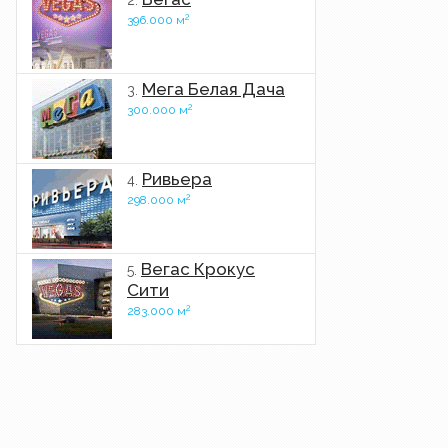
2.
2
396.000 м
Мега Белая Дача
3.
2
300.000 м
Ривьера
4.
2
298.000 м
Вегас Крокус
5.
Сити
2
283.000 м