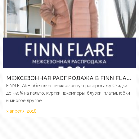
М
ЕЖСЕЗОННАЯ РАСПРОДАЖА В FINN FLARE
FiNN FLARE объявляет межсезонную распродажу!Скидки
до -50% на пальто, куртки, джемперы, блузки, платья, юбки
и многое другое!
3 апреля, 2018