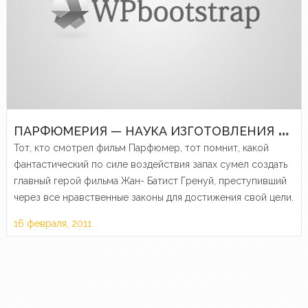
П
АРФЮМЕРИЯ — НАУКА ИЗГОТОВЛЕНИЯ ДУХОВ
Тот, кто смотрел фильм Парфюмер, тот помнит, какой
фантастический по силе воздействия запах сумел создать
главный герой фильма Жан- Батист Гренуй, преступивший
через все нравственные законы для достижения свой цели.
Этот запах вызывал чувство всепоглощающей любви,
16 февраля, 2011
заставляющей человека забыть обо…