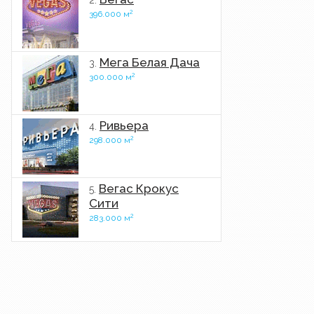
2.
2
396.000 м
Мега Белая Дача
3.
2
300.000 м
Ривьера
4.
2
298.000 м
Вегас Крокус
5.
Сити
2
283.000 м