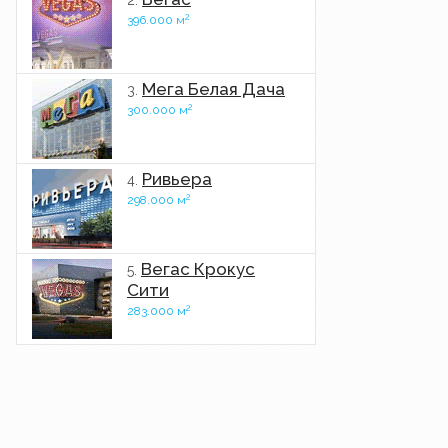
2.
2
396.000 м
Мега Белая Дача
3.
2
300.000 м
Ривьера
4.
2
298.000 м
Вегас Крокус
5.
Сити
2
283.000 м