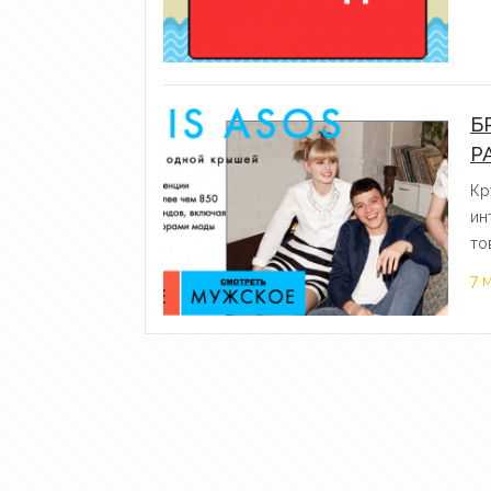
Б
Р
Кр
ин
то
7 