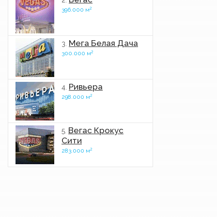
2.
2
396.000 м
Мега Белая Дача
3.
2
300.000 м
Ривьера
4.
2
298.000 м
Вегас Крокус
5.
Сити
2
283.000 м