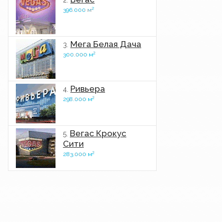
2.
2
396.000 м
Мега Белая Дача
3.
2
300.000 м
Ривьера
4.
2
298.000 м
Вегас Крокус
5.
Сити
2
283.000 м