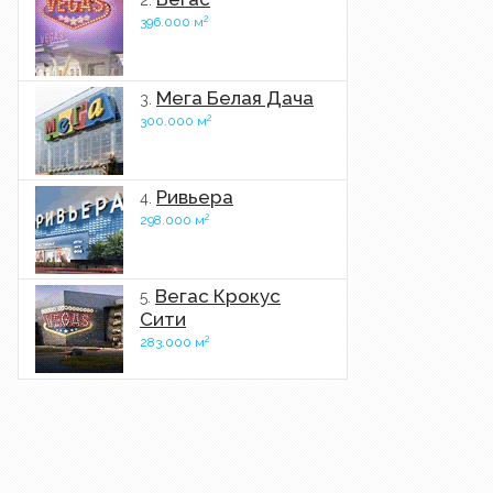
2.
2
396.000 м
Мега Белая Дача
3.
2
300.000 м
Ривьера
4.
2
298.000 м
Вегас Крокус
5.
Сити
2
283.000 м